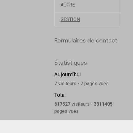
AUTRE
GESTION
Formulaires de contact
Statistiques
Aujourd'hui
7
visiteurs -
7
pages vues
Total
617527
visiteurs -
3311405
pages vues