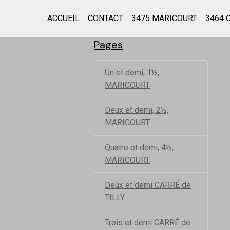
ACCUEIL
CONTACT
3475 MARICOURT
3464 
Pages
Un et demi, 1½,
MARICOURT
Deux et demi, 2½,
MARICOURT
Quatre et demi, 4½,
MARICOURT
Deux et demi CARRÉ de
TILLY
Trois et demi CARRÉ de