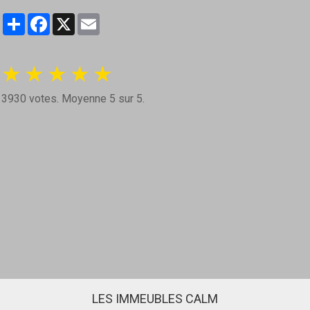
Partager
Facebook
X
Email
★
★
★
★
★
3930
votes. Moyenne
5
sur 5.
LES IMMEUBLES CALM